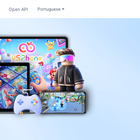
s
Open API
Portuguese