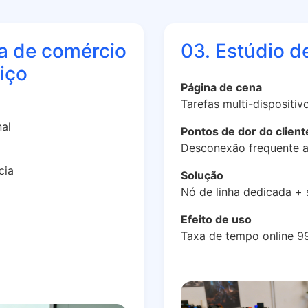
a de comércio
03. Estúdio d
riço
Página de cena
Tarefas multi-dispositiv
nal
Pontos de dor do client
Desconexão frequente a
cia
Solução
Nó de linha dedicada +
Efeito de uso
Taxa de tempo online 9