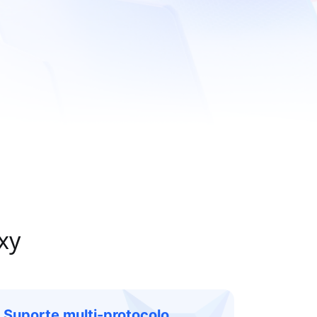
xy
Suporte multi-protocolo