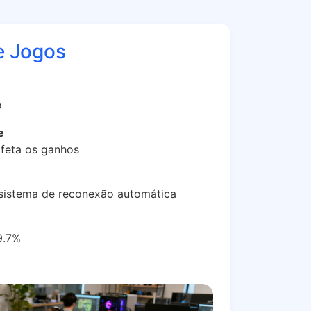
e Jogos
o
e
feta os ganhos
 sistema de reconexão automática
9.7%