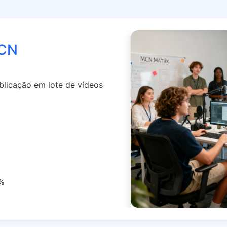
MCN
licação em lote de vídeos
0%